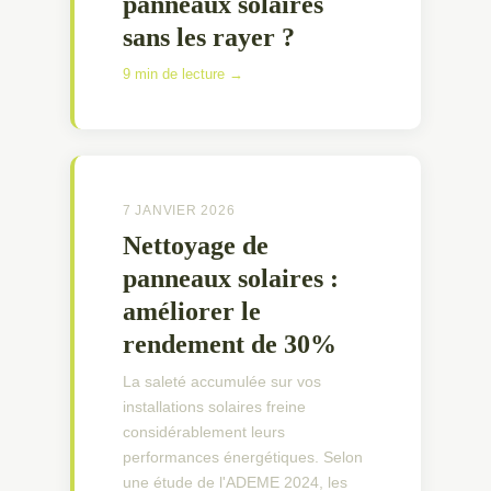
panneaux solaires
sans les rayer ?
9 min de lecture →
7 JANVIER 2026
Nettoyage de
panneaux solaires :
améliorer le
rendement de 30%
La saleté accumulée sur vos
installations solaires freine
considérablement leurs
performances énergétiques. Selon
une étude de l'ADEME 2024, les